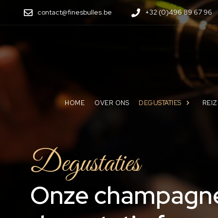
contact@finesbulles.be
+32 (0)496 89 67 96
HOME
OVER ONS
DEGUSTATIES
REI
Degustaties
Onze champagn