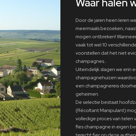
Waar halen 
Door de jaren heen leren 
meermaals bezoeken, naast
mogen ontbreken! Wanneer 
vaak tot wel 10 verschillen
voorstellen dat het niet ev
champagnes…
Uiteindelijk slagen we erin
champagnehuizen waardoor 
een champagnereis doorhee
geheimen.
De selectie bestaat hoofdza
(Récoltant Manipulant) mo
volledige proces van telen
fles champagne in eigen b
terecht fier op deze authenti